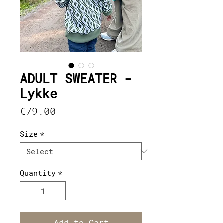
ADULT SWEATER -
Lykke
Price
€79.00
Size
*
Quantity
*
Add to Cart